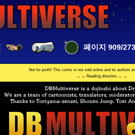
페이지 909/273
Not for profit! This comic is not sold online and its authors a
→ → Reading direction → →