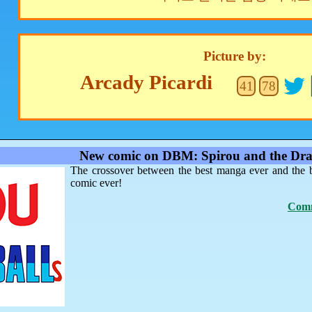
Picture by:
Arcady Picardi
41
78
New comic on DBM: Spirou and the Dra
The crossover between the best manga ever and the 
comic ever!
Comm