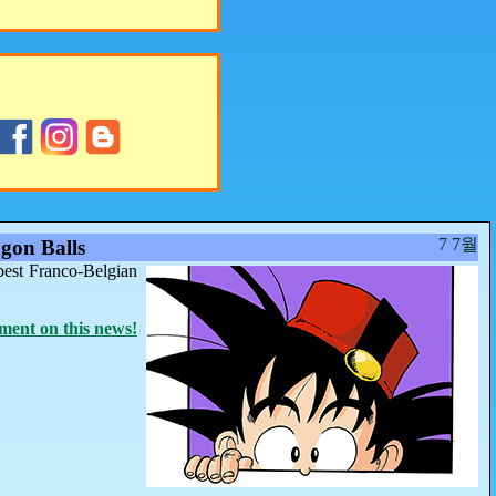
7 7월
gon Balls
best Franco-Belgian
ent on this news!