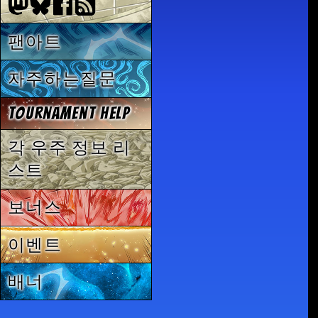
팬아트
자주하는질문
Tournament Help
각 우주 정보 리
스트
보너스
이벤트
배너