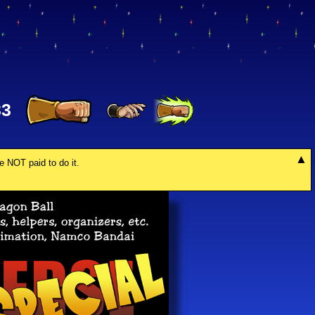
3
re NOT paid to do it.