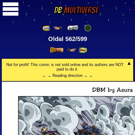
DB
Multiverse
Oldal 562/599
Not for profit! This comic is not sold online and its authors are NOT
paid to do it.
→ → Reading direction → →