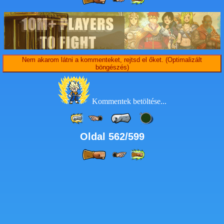
Nem akarom látni a kommenteket, rejtsd el őket. (Optimalizált
böngészés)
Kommentek betöltése...
Oldal 562/599