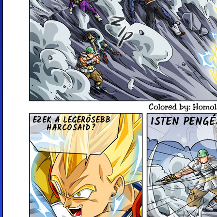
ISTEN PENGÉ
EZEK A LEG­ERŐ­SEBB
HAR­CO­SA­ID?