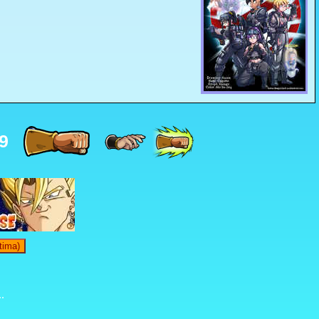
9
tima)
.