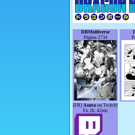
DBMultiverse
Pàgina 2734
P
[FR]
Asura
on Twitch!
En 2h, 42mn