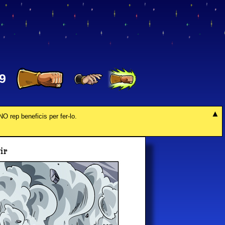
9
NO rep beneficis per fer-lo.