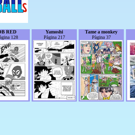
DB RED
Yamoshi
Tame a monkey
àgina 128
Pàgina 217
Pàgina 37