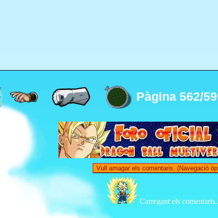
Pàgina 562/59
Vull amagar els comentaris. (Navegació òp
Carregant els comentaris..