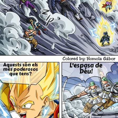
L'es­pa­sa de
Aquests són els
més poderosos
Déu!
que tens?