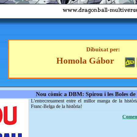
Dibuixat per:
Homola Gábor
Nou còmic a DBM: Spirou i les Boles de
L'entrecreuament entre el millor manga de la històri
Franc-Belga de la història!
Coment