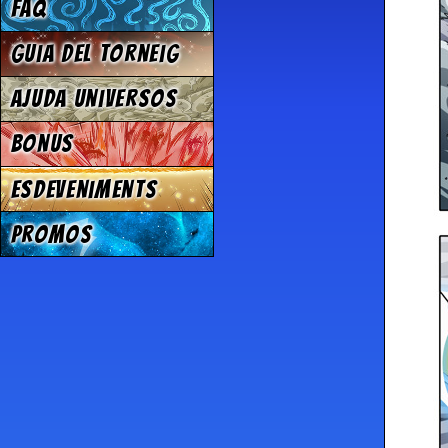
FAQ
Guia del torneig
Ajuda Universos
Bonus
Esdeveniments
Promos