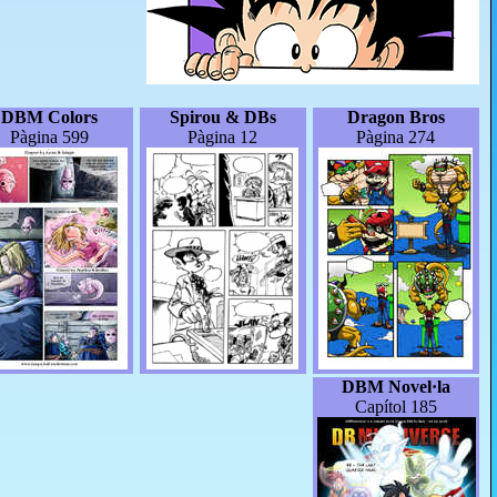
DBM Colors
Spirou & DBs
Dragon Bros
Pàgina 599
Pàgina 12
Pàgina 274
DBM Novel·la
Capítol 185