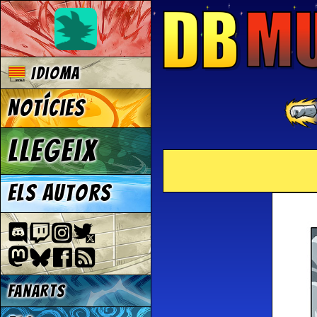
Idioma
Notícies
Llegeix
Els autors
Fanarts