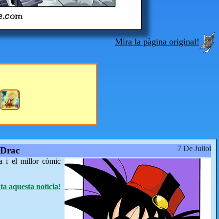
Mira la pàgina original!
7 De Juliol
 Drac
a i el millor còmic
a aquesta notícia!