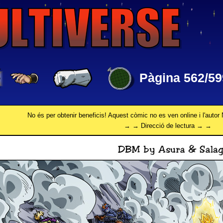
Pàgina 562/59
No és per obtenir beneficis! Aquest còmic no es ven online i l'autor 
→ → Direcció de lectura → →