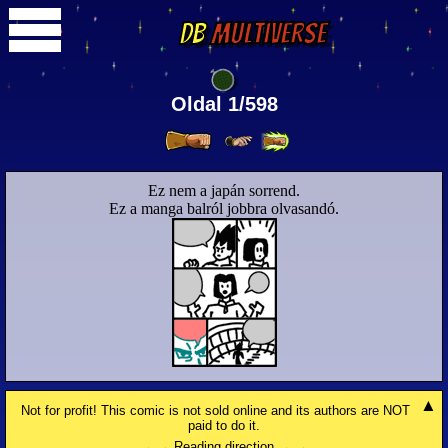
DB
Multiverse
Oldal 1/598
Ez nem a japán sorrend.
Ez a manga balról jobbra olvasandó.
Not for profit! This comic is not sold online and its authors are NOT
paid to do it.
→ → Reading direction → →