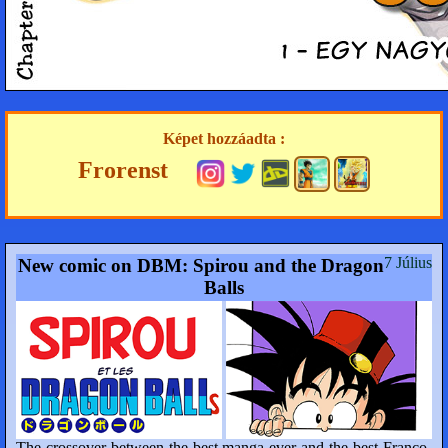
Képet hozzáadta :
Frorenst
7 Július
New comic on DBM: Spirou and the Dragon
Balls
The crossover between the best manga ever and the best Franco-