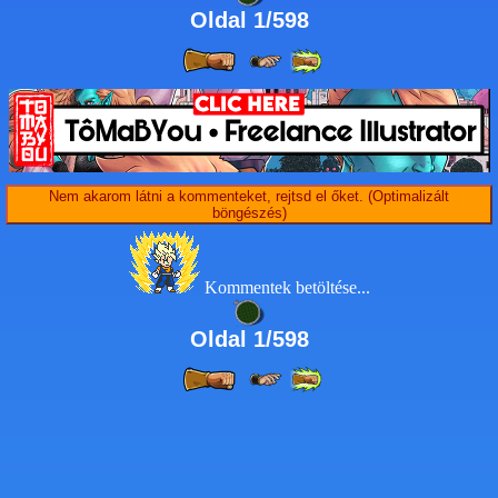
Oldal 1/598
Nem akarom látni a kommenteket, rejtsd el őket. (Optimalizált
böngészés)
Kommentek betöltése...
Oldal 1/598