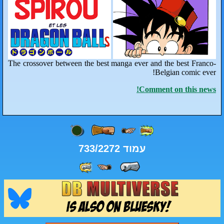
The crossover between the best manga eve
C
מוד 733/2272