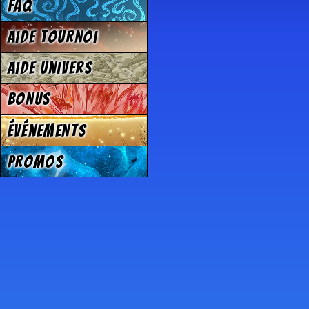
FAQ
Aide tournoi
Aide univers
Bonus
Événements
Promos