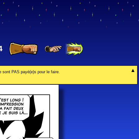
4
e sont PAS payé(e)s pour le faire.