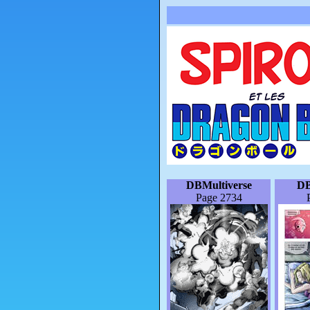
DBMultiverse
DB
Page 2734