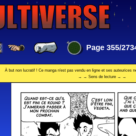
Page 355/273
À but non lucratif ! Ce manga n'est pas vendu en ligne et ses auteurices n
→ → Sens de lecture → →