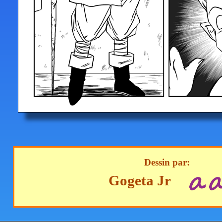
Dessin par:
Gogeta Jr