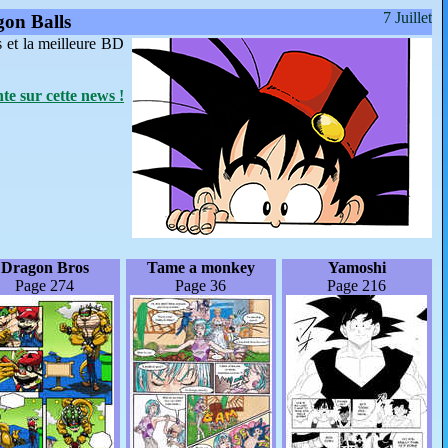
7 Juillet
gon Balls
s et la meilleure BD
e sur cette news !
Dragon Bros
Tame a monkey
Yamoshi
Page 274
Page 36
Page 216