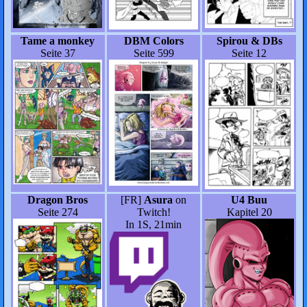
Tame a monkey
DBM Colors
Spirou & DBs
Seite 37
Seite 599
Seite 12
Dragon Bros
[FR]
Asura
on
U4 Buu
Seite 274
Twitch!
Kapitel 20
In 1S, 21min