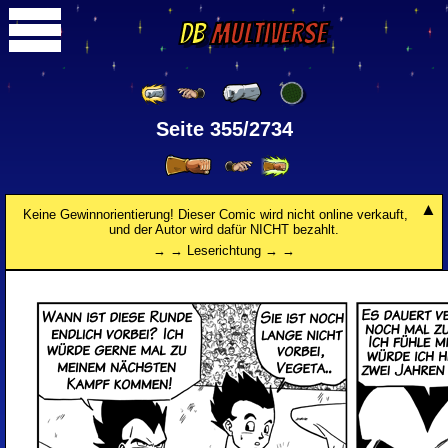
DB
Multiverse
Seite 355/2734
Keine Gewinnorientierung! Dieser Comic wird nicht online verkauft,
und der Autor wird dafür NICHT bezahlt.
→ → Leserichtung → →