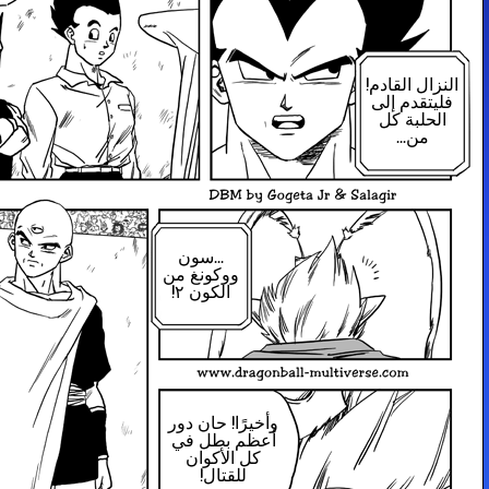
...تيان
...سون
شينهان من
ووكونغ من
الكون ٩ و...
الكون ٢!
وأخيرًا! حان دور
أعظم بطل في
كل الأكوان
للقتال!