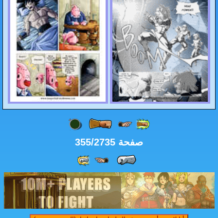
حة 355/2735