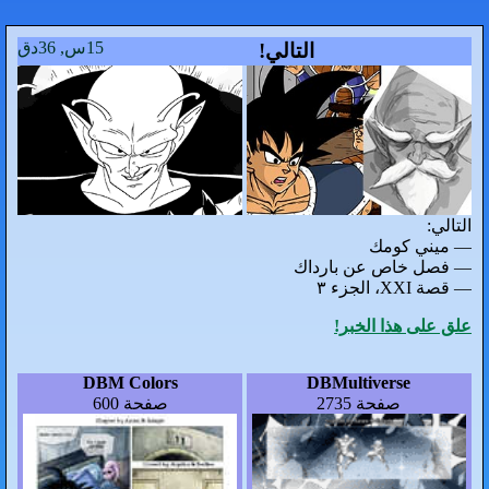
15س, 36دق
التالي!
اك
DBM Colors
صفحة 600