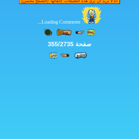
ى هذه التعليقات، إخفائها. (التصفح محسن)
Loading Comments...
حة 355/2735