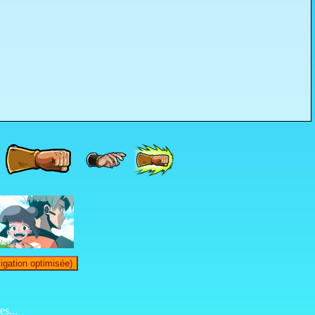
igation optimisée)
s...