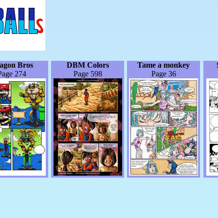
agon Bros
DBM Colors
Tame a monkey
Page 274
Page 598
Page 36