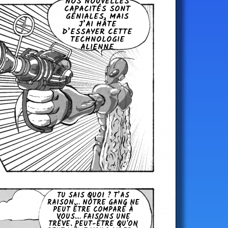
NOS NOU­VELLES
CA­PA­CI­TÉS SONT
GÉ­NIALES, MAIS
J’AI HÂTE
D’ESSAYER CETTE
TECH­NO­LO­GIE
ALIENNE
TU SAIS QUOI ? T’AS
RAISON… NOTRE GANG NE
PEUT ÊTRE COMPARÉ À
VOUS… FAISONS UNE
TRÈVE. PEUT-ÊTRE QU'ON