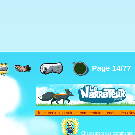
Page 14/77
Je ne veux plus voir les commentaires, cachez-les (Nav
Chargement des commentaire