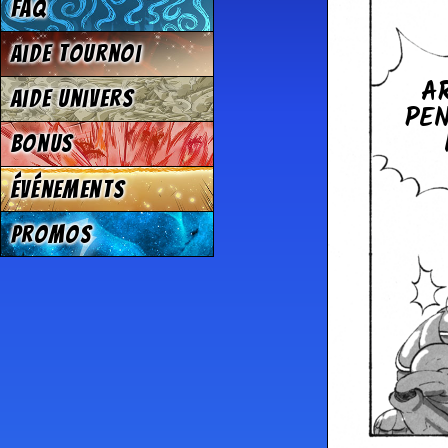
FAQ
Aide tournoi
A
Aide univers
PE
Bonus
Événements
Promos