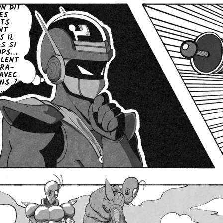
N DIT
ES
TS
NT
S IL
AS SI
MPS…
BLENT
TRA­
 AVEC
ENS ?
M…