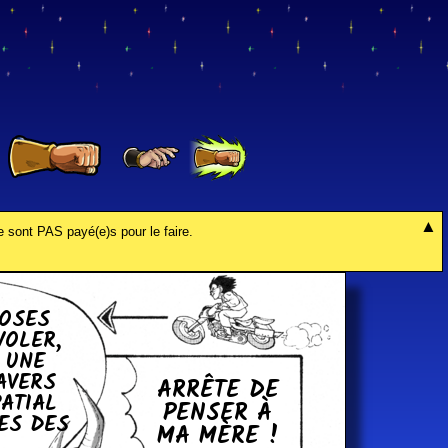
e sont PAS payé(e)s pour le faire.
HOSES
VOLER,
R UNE
RAVERS
ARRÊTE DE
PATIAL
PENSER À
ES DES
MA MÈRE !