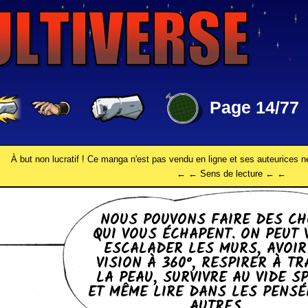
Page 14/77
À but non lucratif ! Ce manga n'est pas vendu en ligne et ses auteurices n
← ← Sens de lecture ← ←
NOUS POUVONS FAIRE DES C
QUI VOUS ÉCHA­PENT. ON PEUT 
ES­CA­LA­DER LES MURS, AVOI
VISION À 360°, RES­PI­RER À T
LA PEAU, SUR­VIVRE AU VIDE S
ET MÊME LIRE DANS LES PENSÉ
AUTRES…