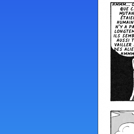
HMMM… O
QUE C
MUTAN
ÉTAIE
HUMAIN
N’Y A P
LONG­TE
ILS SEM
AUSSI 
VAIL­LER
DES ALI
HMM