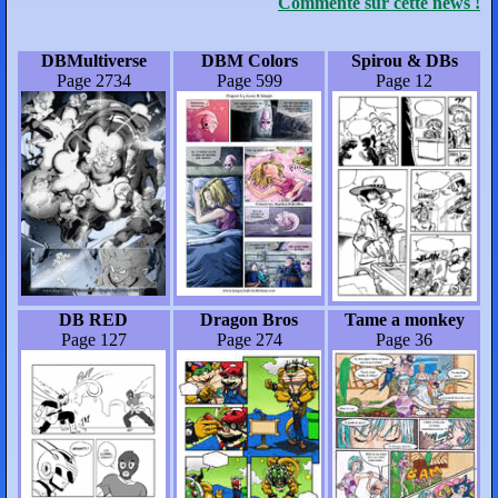
Commente sur cette news !
DBMultiverse
DBM Colors
Spirou & DBs
Page 2734
Page 599
Page 12
DB RED
Dragon Bros
Tame a monkey
Page 127
Page 274
Page 36