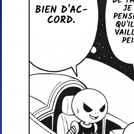
DE T
BIEN D'AC­
JE
PENS
CORD.
QU'I
VAIL
PEI