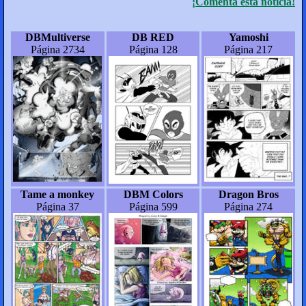
¡Comenta esta notícia!
DBMultiverse
DB RED
Yamoshi
Página 2734
Página 128
Página 217
Tame a monkey
DBM Colors
Dragon Bros
Página 37
Página 599
Página 274