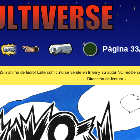
Página 33
¡Sin ánimo de lucro! Este cómic no se vende en línea y su autor NO recibe 
← ← Dirección de lectura ← ←