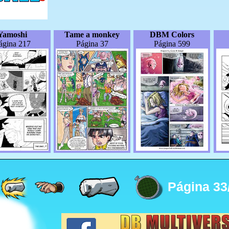
Yamoshi
Tame a monkey
DBM Colors
ágina 217
Página 37
Página 599
Página 33