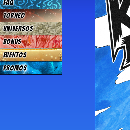
FAQ
Torneo
Universos
Bonus
Eventos
Promos