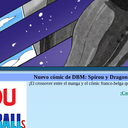
Nuevo cómic de DBM: Spirou y Dragon 
¡El crossover entre el manga y el cómic franco-belga qu
¡Co