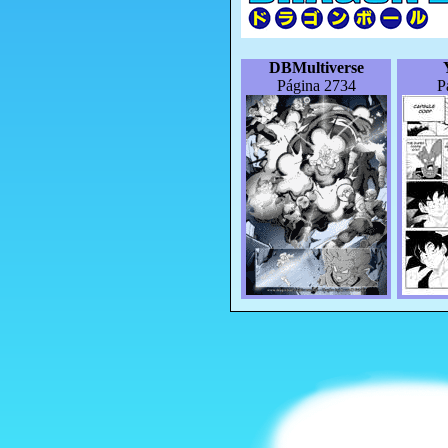
DBMultiverse
Página 2734
P