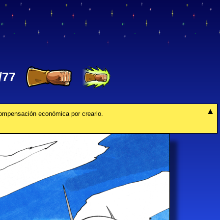
/77
compensación económica por crearlo.