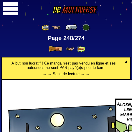
DB
Multiverse
Page 248/274
À but non lucratif ! Ce manga n'est pas vendu en ligne et ses
auteurices ne sont PAS payé(e)s pour le faire.
→ → Sens de lecture → →