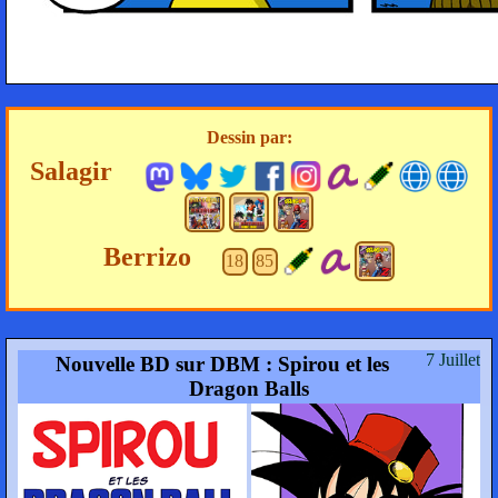
Dessin par:
Salagir
Berrizo
18
85
7 Juillet
Nouvelle BD sur DBM : Spirou et les
Dragon Balls