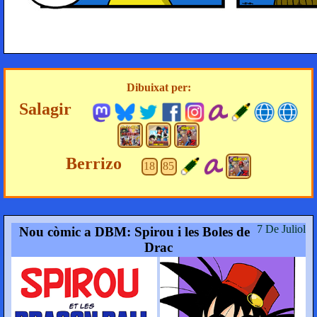
Dibuixat per:
Salagir
Berrizo
18
85
7 De Juliol
Nou còmic a DBM: Spirou i les Boles de
Drac