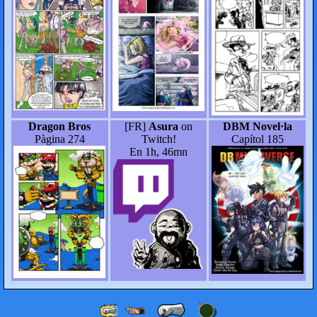
Dragon Bros
[FR]
Asura
on
DBM Novel·la
Pàgina 274
Twitch!
Capítol 185
En 1h, 46mn