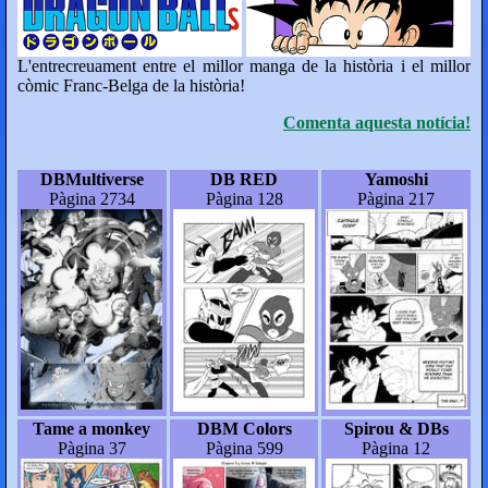
L'entrecreuament entre el millor manga de la història i el millor
còmic Franc-Belga de la història!
Comenta aquesta notícia!
DBMultiverse
DB RED
Yamoshi
Pàgina 2734
Pàgina 128
Pàgina 217
Tame a monkey
DBM Colors
Spirou & DBs
Pàgina 37
Pàgina 599
Pàgina 12