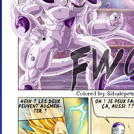
HEIN ? LES DEUX
OH ! JE PEUX FA
PEUVENT AUG­MEN­
ÇA, AUSSI ??
TER ?