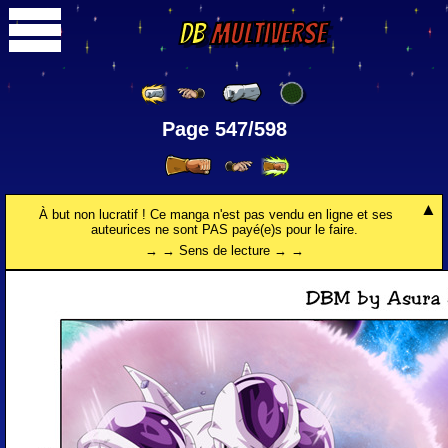
DB
Multiverse
Page 547/598
À but non lucratif ! Ce manga n'est pas vendu en ligne et ses
auteurices ne sont PAS payé(e)s pour le faire.
→ → Sens de lecture → →