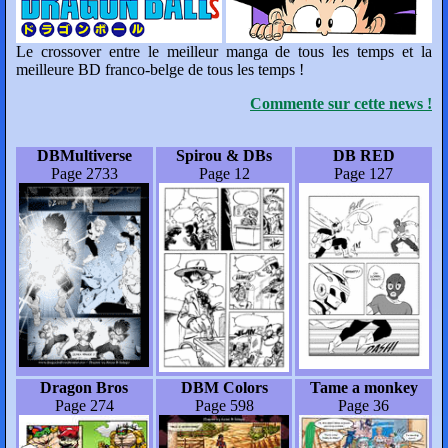
Le crossover entre le meilleur manga de tous les temps et la
meilleure BD franco-belge de tous les temps !
Commente sur cette news !
DBMultiverse
Spirou & DBs
DB RED
Page 2733
Page 12
Page 127
Dragon Bros
DBM Colors
Tame a monkey
Page 274
Page 598
Page 36