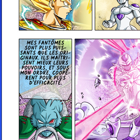
MES FAN­TÔMES
SONT PLUS PUIS­
SANTS QUE LES ORI­
GI­NAUX. ILS MAÎ­TRI­
SENT MIEUX LEURS
POU­VOIRS, ET SOUS
MON ORDRE, COO­PÈ­
RENT POUR PLUS
D'EF­FI­CA­CITÉ.