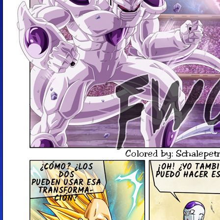
¿CÓMO? ¿LOS
¡OH! ¿YO TAMB
DOS
PUEDO HACER E
PUEDEN USAR ESA
TRA­N­S­FO­R­MA­
CIÓN?