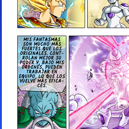
MIS FA­N­TA­S­MAS
SON MUCHO MÁS
FUERTES QUE LOS
ORI­GI­NA­LES. CO­N­T­
RO­LAN MEJOR SU
PODER Y, BAJO MIS
ÓRDENES, PUEDEN
TRA­BA­JAR EN
EQUIPO, LO QUE LOS
VUELVE MÁS EFI­CA­
CES.