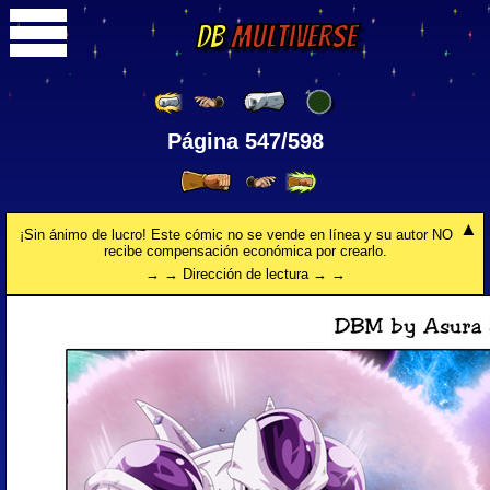
DB
Multiverse
Página 547/598
¡Sin ánimo de lucro! Este cómic no se vende en línea y su autor NO
recibe compensación económica por crearlo.
→ → Dirección de lectura → →