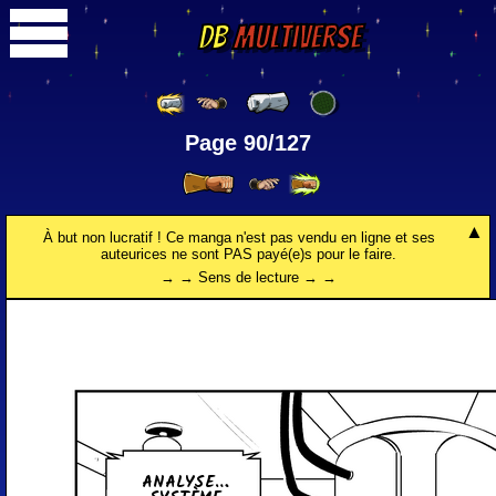
DB
Multiverse
Page 90/127
À but non lucratif ! Ce manga n'est pas vendu en ligne et ses
auteurices ne sont PAS payé(e)s pour le faire.
→ → Sens de lecture → →
ANALYSE…