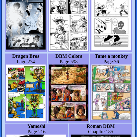
Dragon Bros
DBM Colors
Tame a monkey
Page 274
Page 598
Page 36
Yamoshi
Roman DBM
Page 216
Chapitre 185