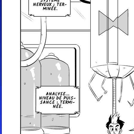
SYSTÈME
NERVEUX : TER­
MI­NÉE.
ANALYSE…
NIVEAU DE PUIS­
SANCE : TER­MI­
NÉE.