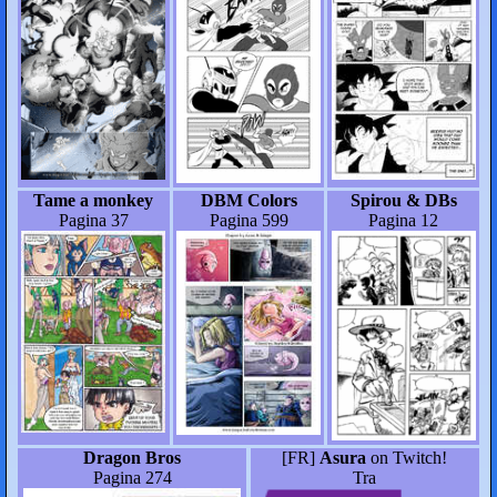
Tame a monkey
DBM Colors
Spirou & DBs
Pagina 37
Pagina 599
Pagina 12
Dragon Bros
[FR]
Asura
on Twitch!
Pagina 274
Tra