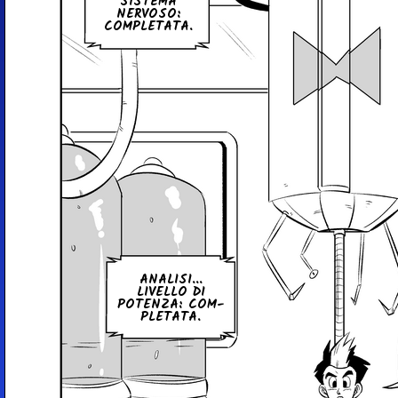
SISTEMA
NERVOSO:
COM­PLE­TA­TA.
ANALISI...
LIVELLO DI
POTENZA: COM­
PLE­TA­TA.