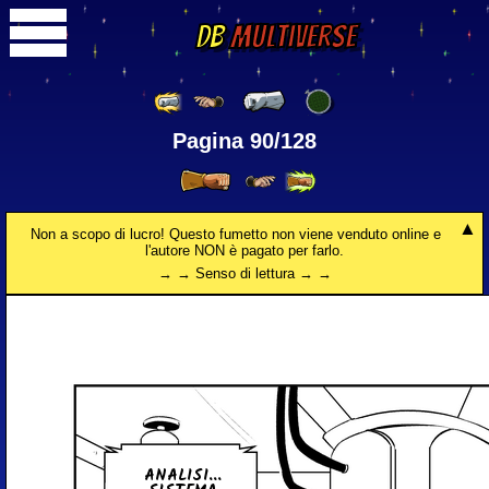
DB
Multiverse
Pagina 90/128
Non a scopo di lucro! Questo fumetto non viene venduto online e
l'autore NON è pagato per farlo.
→ → Senso di lettura → →
ANALISI...