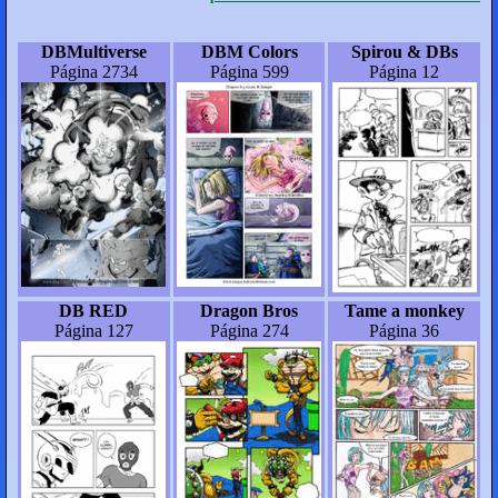
DBMultiverse
DBM Colors
Spirou & DBs
Página 2734
Página 599
Página 12
DB RED
Dragon Bros
Tame a monkey
Página 127
Página 274
Página 36