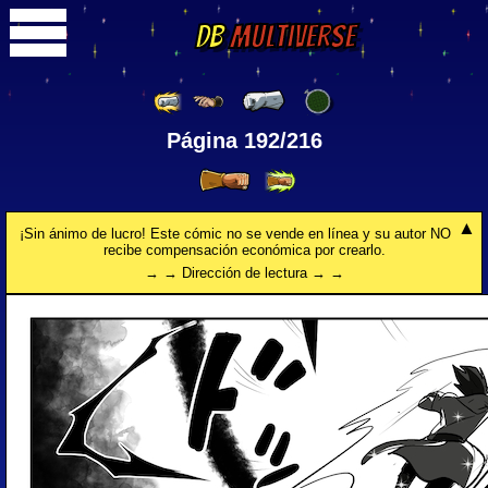
DB
Multiverse
Página 192/216
¡Sin ánimo de lucro! Este cómic no se vende en línea y su autor NO
recibe compensación económica por crearlo.
→ → Dirección de lectura → →