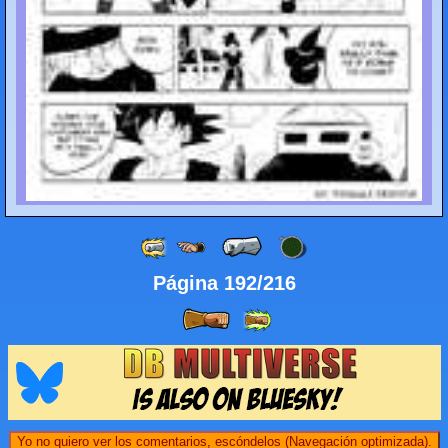
Página 192/216
Yo no quiero ver los comentarios, escóndelos (Navegación optimizada).