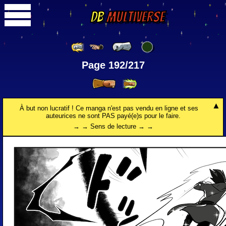
DB
Multiverse
Page 192/217
À but non lucratif ! Ce manga n'est pas vendu en ligne et ses
auteurices ne sont PAS payé(e)s pour le faire.
→ → Sens de lecture → →