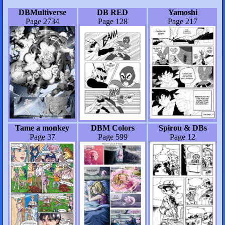
DBMultiverse
DB RED
Yamoshi
Page 2734
Page 128
Page 217
Tame a monkey
DBM Colors
Spirou & DBs
Page 37
Page 599
Page 12