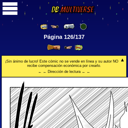
DB
Multiverse
Página 126/137
¡Sin ánimo de lucro! Este cómic no se vende en línea y su autor NO
recibe compensación económica por crearlo.
← ← Dirección de lectura ← ←