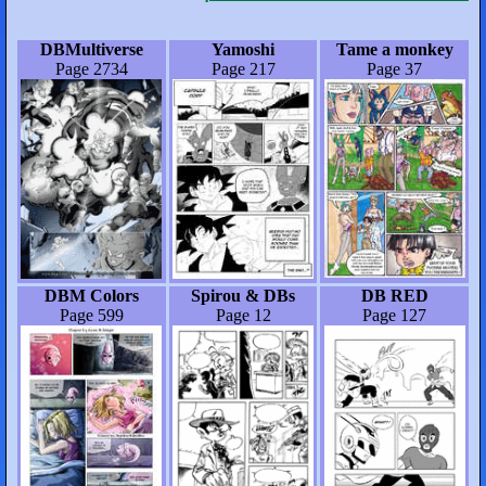
DBMultiverse
Yamoshi
Tame a monkey
Page 2734
Page 217
Page 37
DBM Colors
Spirou & DBs
DB RED
Page 599
Page 12
Page 127