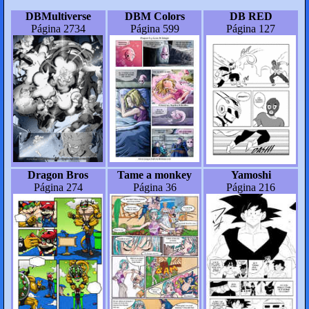
DBMultiverse
DBM Colors
DB RED
Página 2734
Página 599
Página 127
Dragon Bros
Tame a monkey
Yamoshi
Página 274
Página 36
Página 216