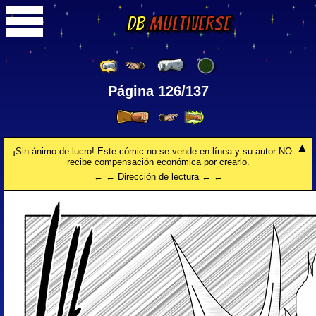
DB
Multiverse
Página 126/137
¡Sin ánimo de lucro! Este cómic no se vende en línea y su autor NO
recibe compensación económica por crearlo.
← ← Dirección de lectura ← ←