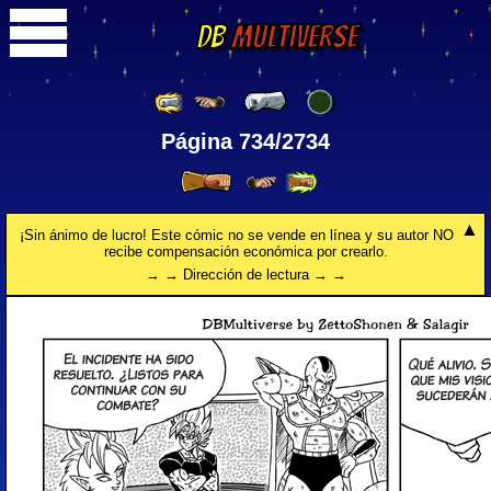
DB
Multiverse
Página 734/2734
¡Sin ánimo de lucro! Este cómic no se vende en línea y su autor NO
recibe compensación económica por crearlo.
→ → Dirección de lectura → →