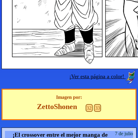
¡Ver esta página a color!
Imagen por:
ZettoShonen
32
33
7 de julio
¡El crossover entre el mejor manga de