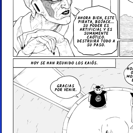
AHORA BIEN, ESTE
PIRATA, BOJACK…
SU PODER ES
AR­TI­FI­CIAL Y ES
SU­MA­ME­N­TE
CAÓTICO.
DE­S­T­RUI­RÁ TODO A
SU PASO.
HOY SE HAN REUNIDO LOS KAIÔS.
HO
O
MO
GRACIAS
POR VENIR.