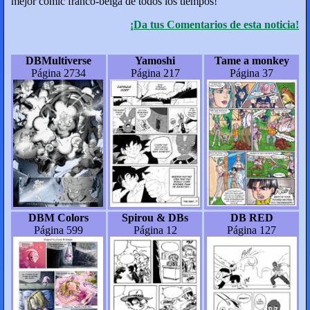
mejor cómic franco-belga de todos los tiempos!
¡Da tus Comentarios de esta noticia!
DBMultiverse
Yamoshi
Tame a monkey
Página 2734
Página 217
Página 37
DBM Colors
Spirou & DBs
DB RED
Página 599
Página 12
Página 127