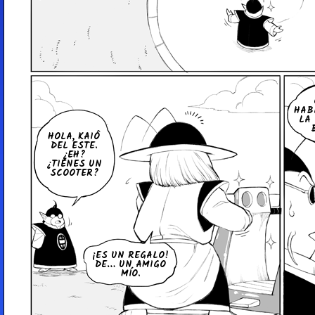
HAB
LA
HOLA, KAIÔ
DEL ESTE.
¿EH?
¿TIENES UN
SCOOTER?
¡ES UN REGALO!
DE… UN AMIGO
MÍO.