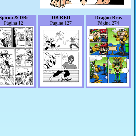
Spirou & DBs
DB RED
Dragon Bros
Página 12
Página 127
Página 274