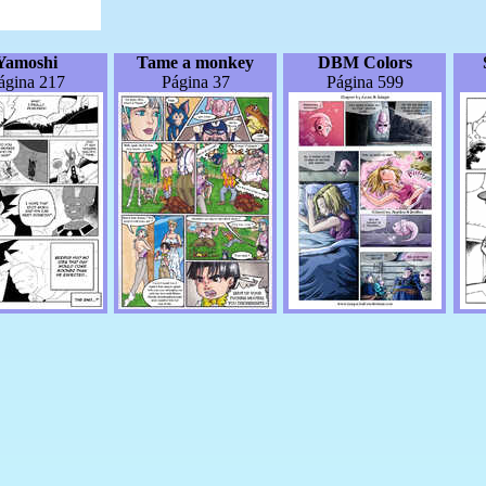
Yamoshi
Tame a monkey
DBM Colors
ágina 217
Página 37
Página 599