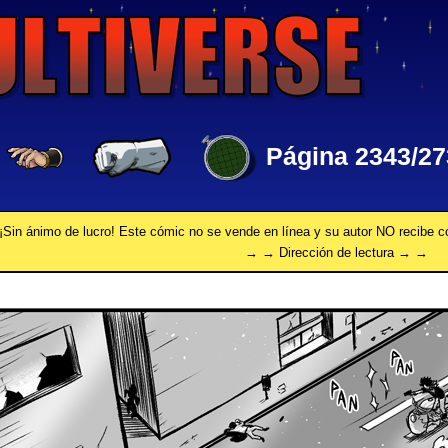
Página 2343/27
¡Sin ánimo de lucro! Este cómic no se vende en línea y su autor NO recibe 
→ → Dirección de lectura → →