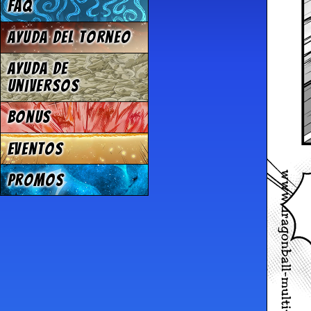
FAQ
Ayuda del torneo
Ayuda de
Universos
Bonus
Eventos
Promos