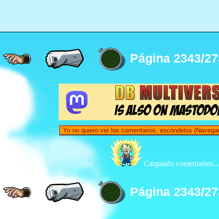
Página 2343/27
Yo no quiero ver los comentarios, escóndelos (Navegac
Cargando comentarios...
Página 2343/27