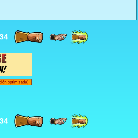
34
ión optimizada).
34