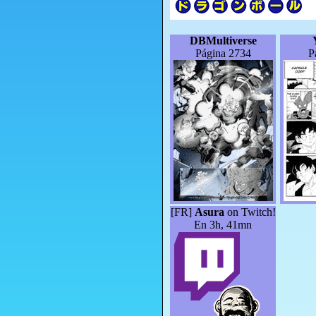
DBMultiverse
Página 2734
P
[FR]
Asura
on Twitch!
En 3h, 41mn