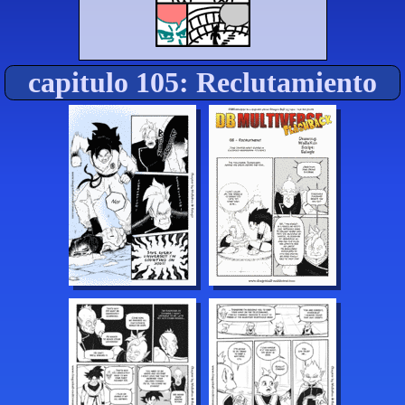
capitulo 105: Reclutamiento