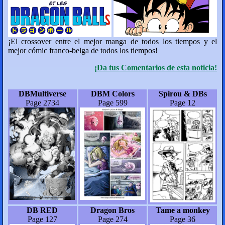
¡El crossover entre el mejor manga de todos los tiempos y el
mejor cómic franco-belga de todos los tiempos!
¡Da tus Comentarios de esta noticia!
DBMultiverse
DBM Colors
Spirou & DBs
Page 2734
Page 599
Page 12
DB RED
Dragon Bros
Tame a monkey
Page 127
Page 274
Page 36