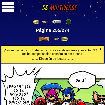
DB
Multiverse
Página 255/274
¡Sin ánimo de lucro! Este cómic no se vende en línea y su autor NO
recibe compensación económica por crearlo.
→ → Dirección de lectura → →
OH SÍ...
¡BASTA! ¡ÉL
ES EL
INTRUSO!
¡ES EL
ÚNICO SIN