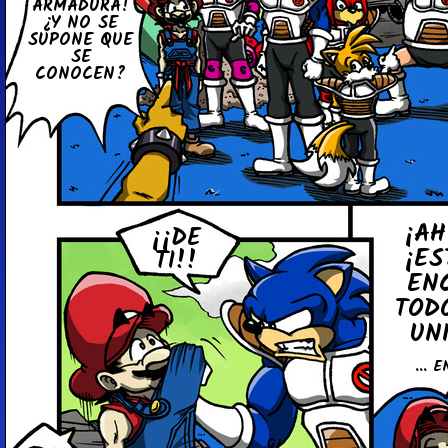
AR­MA­DU­RA!
¿Y NO SE
SUPONE QUE
SE
CONOCEN?
¡AH
¡¡DE
¡ES
TI!!
EN
TOD
UNI
... 