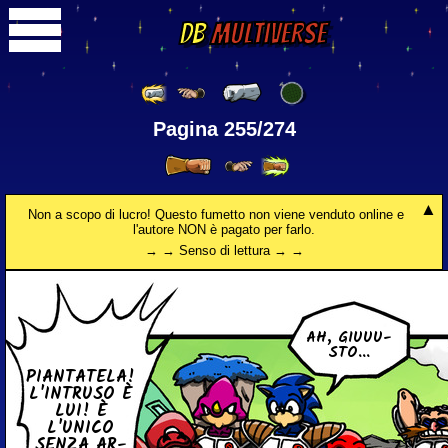
DB
Multiverse
Pagina 255/274
Non a scopo di lucro! Questo fumetto non viene venduto online e
l'autore NON è pagato per farlo.
→ → Senso di lettura → →
AH, GIUUU­
STO...
PIAN­TA­TE­LA!
L'IN­TRU­SO È
LUI! È
L'UNICO
SENZA AR­