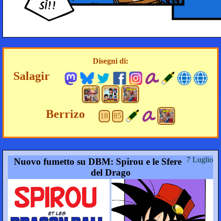
SÌ!!
Disegni di:
Salagir
Berrizo
18
85
7 Luglio
Nuovo fumetto su DBM: Spirou e le Sfere
del Drago