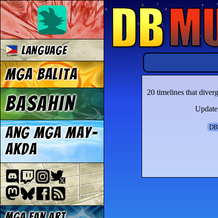
Language
Mga Balita
20 timelines that dive
Basahin
Update 
DB
Ang mga may-
akda
Mga fan art