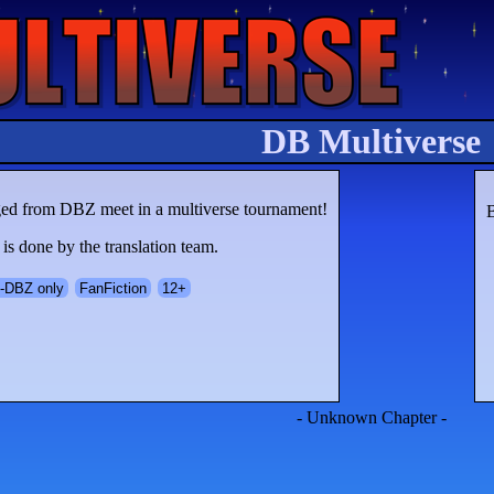
DB Multiverse
rged from DBZ meet in a multiverse tournament!
B
is done by the translation team.
-DBZ only
FanFiction
12+
- Unknown Chapter -