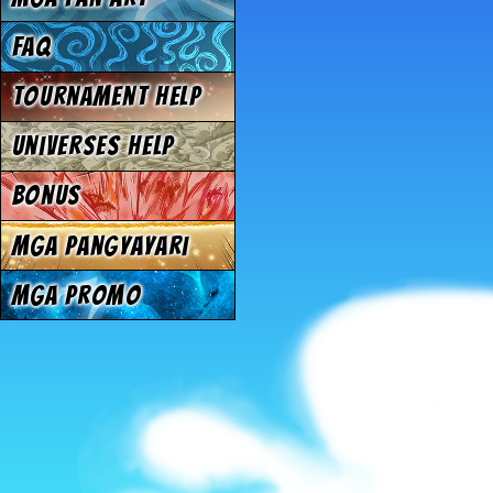
FAQ
Tournament Help
Universes Help
Bonus
Mga Pangyayari
Mga Promo