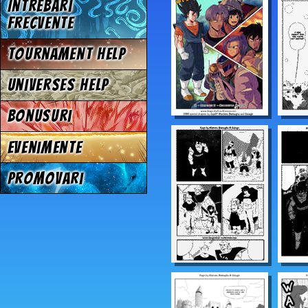
Intrebari
frecvente
Tournament Help
Universes Help
Bonusuri
Evenimente
Promovari