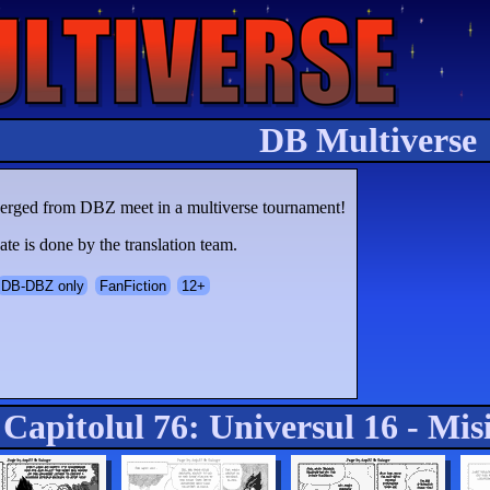
DB Multiverse
iverged from DBZ meet in a multiverse tournament!
te is done by the translation team.
DB-DBZ only
FanFiction
12+
Capitolul 76: Universul 16 - Mi