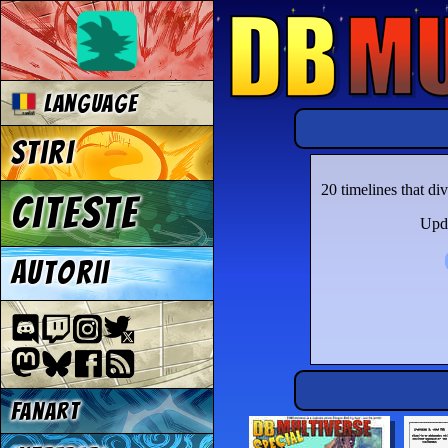
Language
Stiri
20 timelines that d
Citeste
Upda
Autorii
Fanart