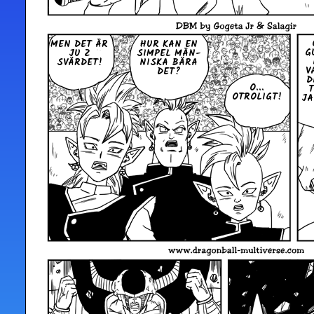
MEN DET ÄR
HUR KAN EN
G
JU Z
SIMPEL MÄN­
SVÄRDET!
NI­SKA BÄRA
V
DET?
D
O...
T
OTRO­LIGT!
JA