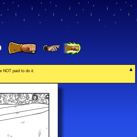
9
re NOT paid to do it.