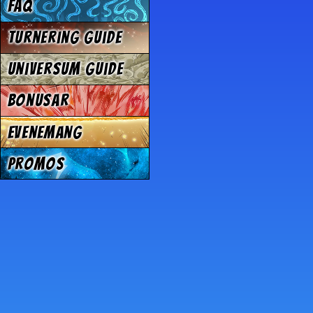
FAQ
Turnering Guide
Universum Guide
Bonusar
Evenemang
Promos