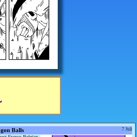
7 Juli
gon Balls
best Franco-Belgian