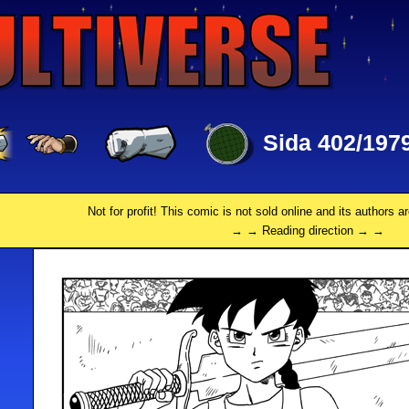
Sida 402/197
Not for profit! This comic is not sold online and its authors a
→ → Reading direction → →