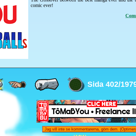
comic ever!
Comm
Sida 402/197
Jag vill inte se kommentarerna, göm dem. (Optimera