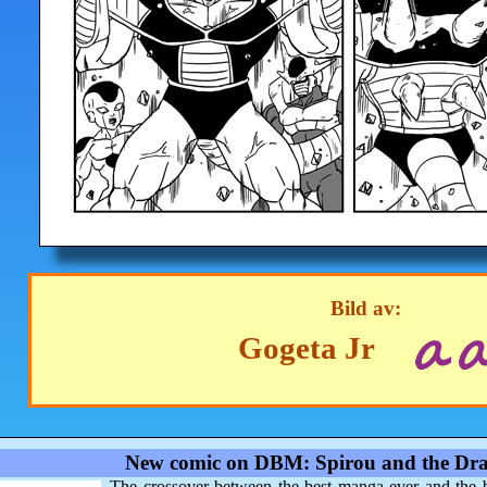
Bild av:
Gogeta Jr
New comic on DBM: Spirou and the Dra
The crossover between the best manga ever and the 