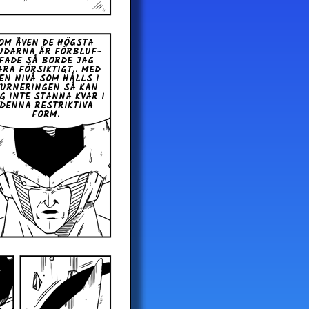
OM ÄVEN DE HÖGSTA
UDARNA ÄR FÖR­BLUF­
FA­DE SÅ BORDE JAG
ARA FÖR­SIK­TIGT.. MED
EN NIVÅ SOM HÅLLS I
UR­NE­RING­EN SÅ KAN
G INTE STANNA KVAR I
DENNA RE­STRIK­TI­VA
FORM.