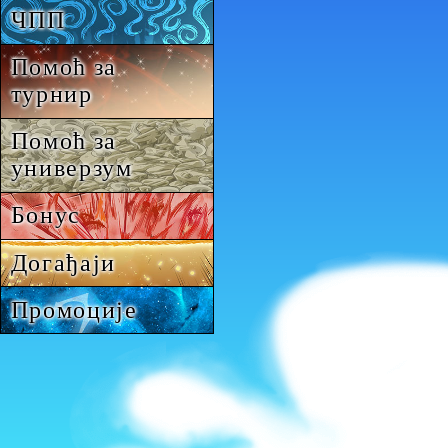
ЧПП
Помоћ за
турнир
Помоћ за
универзум
Бонус
Догађаји
Промоције