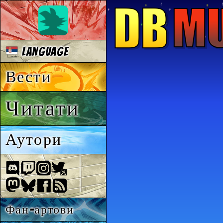
Language
Вести
Читати
Аутори
Фан-артови