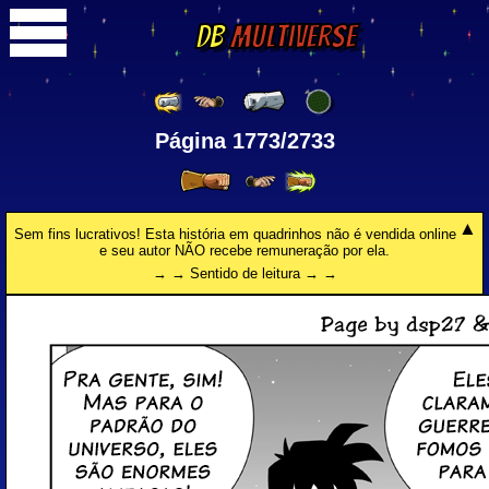
DB
Multiverse
Página 1773/2733
Sem fins lucrativos! Esta história em quadrinhos não é vendida online
e seu autor NÃO recebe remuneração por ela.
→ → Sentido de leitura → →