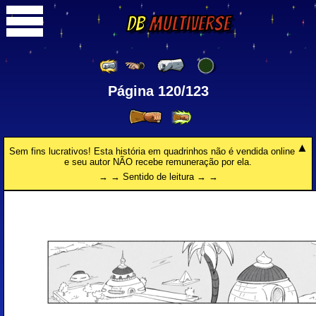
DB
Multiverse
Página 120/123
Sem fins lucrativos! Esta história em quadrinhos não é vendida online
e seu autor NÃO recebe remuneração por ela.
→ → Sentido de leitura → →