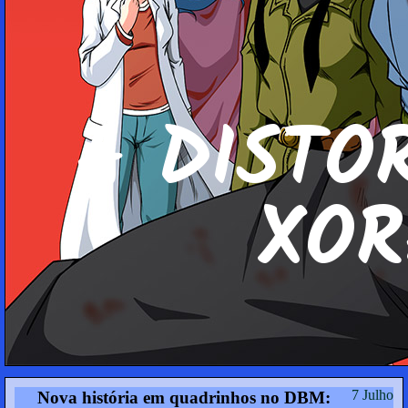
A DIS­TO
XO­R
7 Julho
Nova história em quadrinhos no DBM: