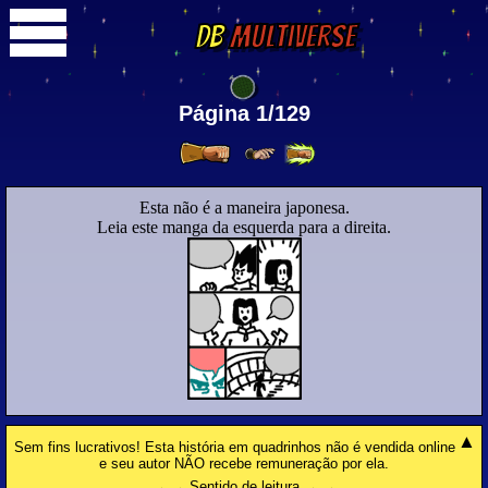
DB
Multiverse
Página 1/129
Esta não é a maneira japonesa.
Leia este manga da esquerda para a direita.
Sem fins lucrativos! Esta história em quadrinhos não é vendida online
e seu autor NÃO recebe remuneração por ela.
→ → Sentido de leitura → →