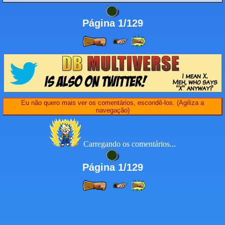
Página 1/129
Eu não quero mais ver os comentários, escondê-los. (Agiliza a
navegação)
Carregando os comentários...
Página 1/129