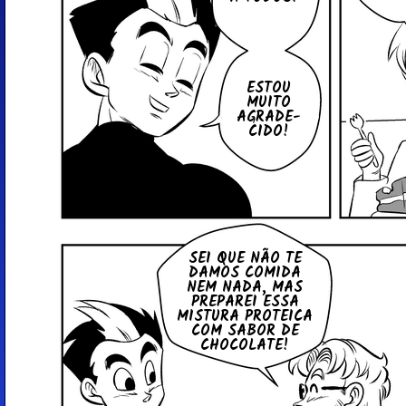
ESTOU
MUITO
AGRA­DE­
CIDO!
SEI QUE NÃO TE
DAMOS COMIDA
NEM NADA, MAS
PRE­PA­REI ESSA
MISTURA PRO­TEICA
COM SABOR DE
CHO­CO­LATE!