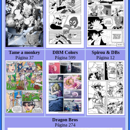
Tame a monkey
DBM Colors
Spirou & DBs
Página 37
Página 599
Página 12
Dragon Bros
Página 274