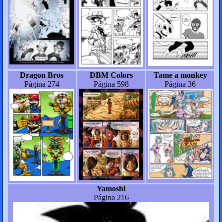
Dragon Bros
DBM Colors
Tame a monkey
Página 274
Página 598
Página 36
Yamoshi
Página 216