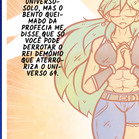
UNI­VERSO-
SOLO, MAS O
BENTO QUEI­
MADO DA
PRO­FE­CIA ME
DISSE QUE SÓ
VOCÊ PODE
DER­RO­TAR O
REI DEMÔNIO
QUE ATER­RO­
RIZA O UNI­
VERSO 69.