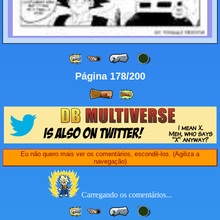
Página 178/200
Eu não quero mais ver os comentários, escondê-los. (Agiliza a
navegação)
Carregando os comentários...