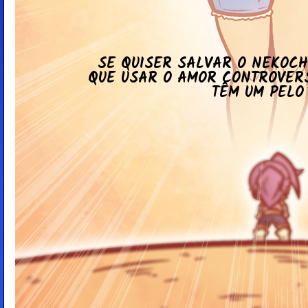
SE QUISER SALVAR O NE­KO­C
QUE USAR O AMOR CON­TRO­VE
TÊM UM PELO 