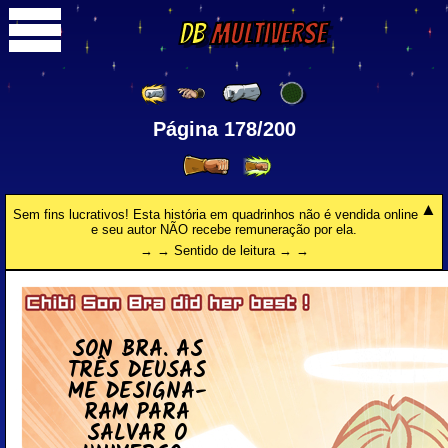
DB
Multiverse
Página 178/200
Sem fins lucrativos! Esta história em quadrinhos não é vendida online
e seu autor NÃO recebe remuneração por ela.
→ → Sentido de leitura → →
SON BRA. AS
TRÊS DEUSAS
ME DE­SIG­NA­
RAM PARA
SALVAR O