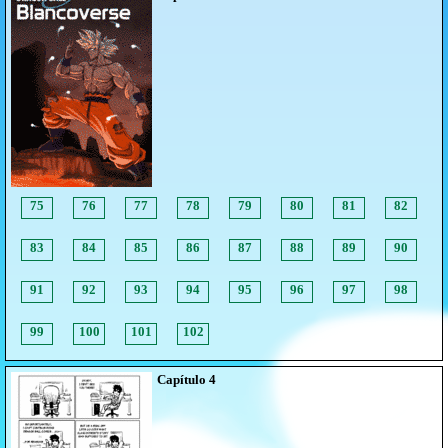
75
76
77
78
79
80
81
82
83
84
85
86
87
88
89
90
91
92
93
94
95
96
97
98
99
100
101
102
Capítulo 4