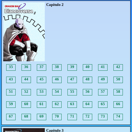
Capítulo 2
35
36
37
38
39
40
41
42
43
44
45
46
47
48
49
50
51
52
53
54
55
56
57
58
59
60
61
62
63
64
65
66
67
68
69
70
71
72
73
74
Capítulo 3