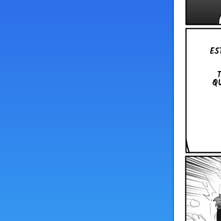
ES
QU