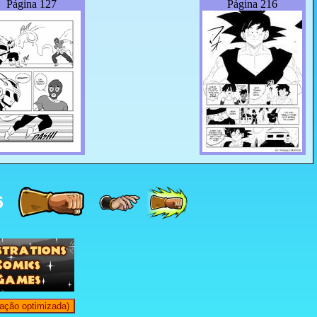
Página 127
Página 216
6
ação optimizada)