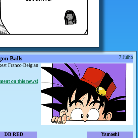
7 Julho
on Balls
best Franco-Belgian
ent on this news!
DB RED
Yamoshi