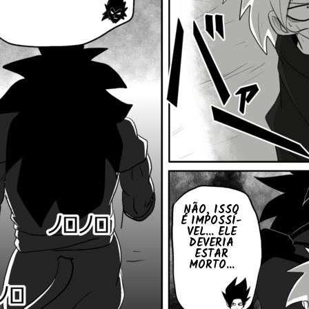
NÃO, ISSO
É IM­POS­SÍ­
VEL... ELE
DEVERIA
ESTAR
MORTO...