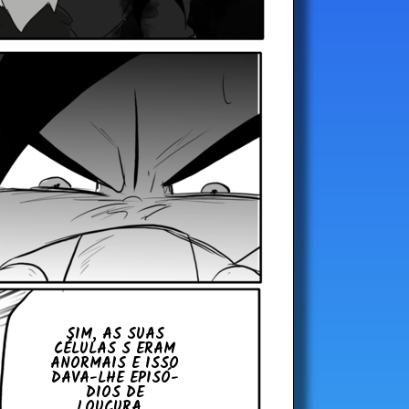
SIM, AS SUAS
CÉLULAS S ERAM
ANOR­MAIS E ISSO
DAVA-LHE EPI­SÓ­
DIOS DE
LOUCURA...