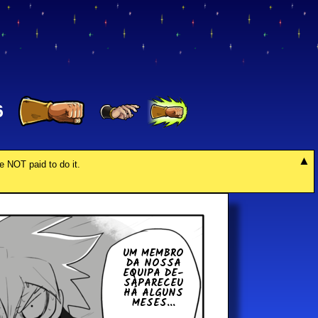
6
re NOT paid to do it.
UM MEMBRO
DA NOSSA
EQUIPA DE­
SA­PA­RE­CEU
HÁ ALGUNS
MESES...