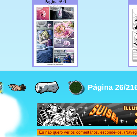
Página 599
Página 26/21
Eu não quero ver os comentários, escondê-los. (Naveg