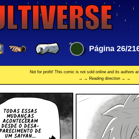
Página 26/21
Not for profit! This comic is not sold online and its authors a
→ → Reading direction → →
TODAS ESSAS
MU­DAN­ÇAS
ACON­TE­CE­RAM
DESDE O DE­SA­
PA­RE­CI­MENTO DE
UM SAIYAN...