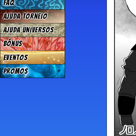
FAQ
Ajuda Torneio
Ajuda Universos
Bónus
Eventos
Promos