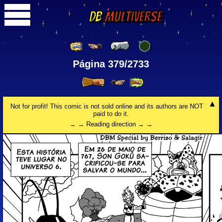
DB
Multiverse
Página 379/2733
Not for profit! This comic is not sold online and its authors are NOT
paid to do it.
→ → Reading direction → →