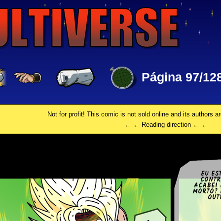
Página 97/12
Not for profit! This comic is not sold online and its authors a
← ← Reading direction ← ←
EU ES
CONTR
ACABEI 
MORTO? 
OUT