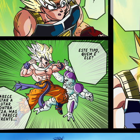
?
ESTE TIPO,
QUEM É
ELE?
ARECE
STAR A
LUTAR
ONTRA
EZA, MAS
E PARECE
E­RENTE...