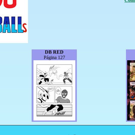
Comm
DB RED
Página 127