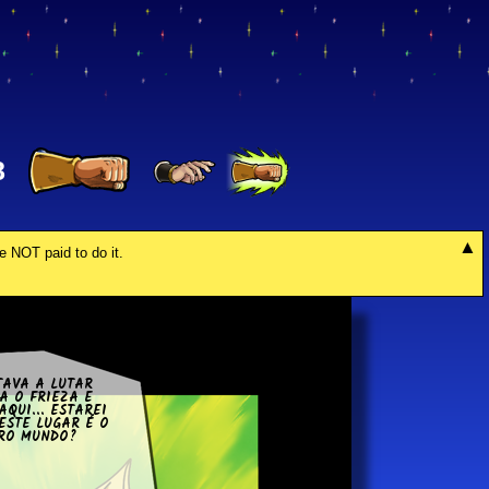
8
re NOT paid to do it.
TAVA A LUTAR
A O FRIEZA E
AQUI... ESTAREI
ESTE LUGAR É O
RO MUNDO?