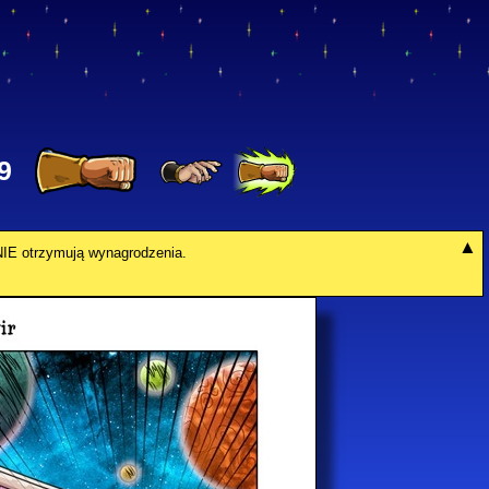
9
y NIE otrzymują wynagrodzenia.