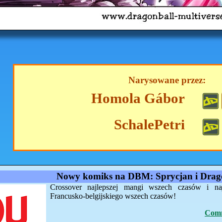
Narysowane przez:
Homola Gábor
SchalePetri
Nowy komiks na DBM: Sprycjan i Drago
Crossover najlepszej mangi wszech czasów i na
Francusko-belgijskiego wszech czasów!
Comm