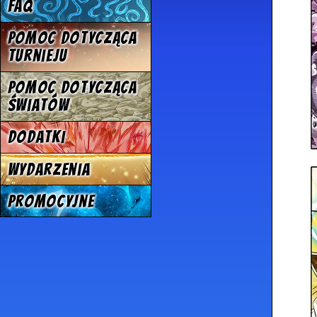
FAQ
Pomoc dotycząca
turnieju
Pomoc dotycząca
światów
Dodatki
Wydarzenia
Promocyjne