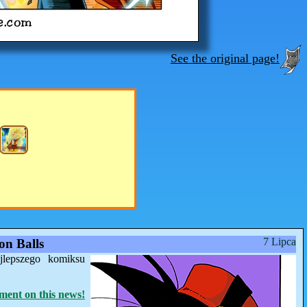
See the original page!
7 Lipca
n Balls
jlepszego komiksu
ent on this news!