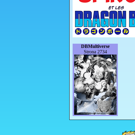
DBMultiverse
Strona 2734