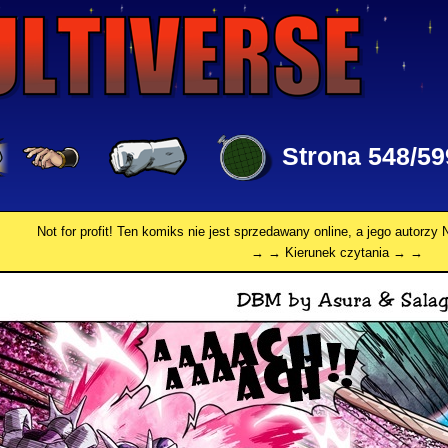
Strona 548/59
Not for profit! Ten komiks nie jest sprzedawany online, a jego autorz
→ → Kierunek czytania → →