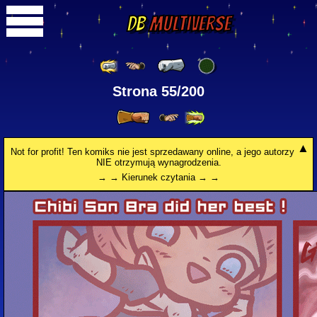
DB
Multiverse
Strona 55/200
Not for profit! Ten komiks nie jest sprzedawany online, a jego autorzy
NIE otrzymują wynagrodzenia.
→ → Kierunek czytania → →