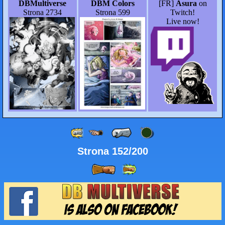
DBMultiverse
DBM Colors
[FR]
Asura
on
Strona 2734
Strona 599
Twitch!
Live now!
Strona 152/200