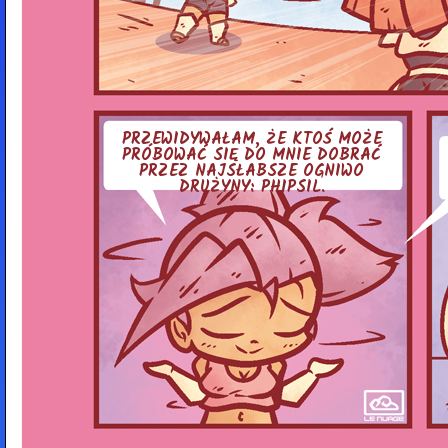
PRZE­WI­DY­WA­ŁAM, ŻE KTOŚ MOŻE
PRÓ­BO­WAĆ SIĘ DO MNIE DOBRAĆ
PRZEZ NAJ­SŁAB­SZE OGNIWO
DRUŻYNY: PHIPSIL.