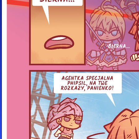
BIERNA...
AGENTKA SPE­CJAL­NA
PHIPSIL, NA TWE
ROZKAZY, PA­NIEN­KO!