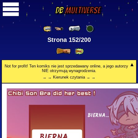
DB
Multiverse
Strona 152/200
Not for profit! Ten komiks nie jest sprzedawany online, a jego autorzy
NIE otrzymują wynagrodzenia.
→ → Kierunek czytania → →
BIERNA...
BIERNA...