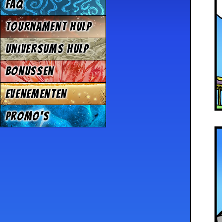
FAQ
Tournament Hulp
Universums Hulp
Bonussen
Evenementen
Promo's