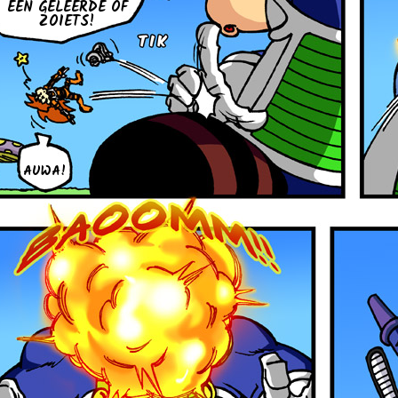
EEN GE­LEER­DE OF
ZOIETS!
AUWA!