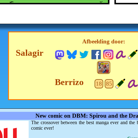
Afbeelding door:
Salagir
Berrizo
18
85
New comic on DBM: Spirou and the Dra
The crossover between the best manga ever and the 
comic ever!