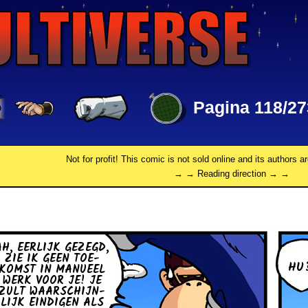
Pagina 118/27
Not for profit! This comic is not sold online and its authors a
→ → Reading direction → →
AH, EERLIJK GEZEGD,
ZIE IK GEEN TOE­
HU
KOMST IN MANUEEL
WERK VOOR JE! JE
ZULT WAAR­SCHIJN­
LIJK EIN­DI­GEN ALS