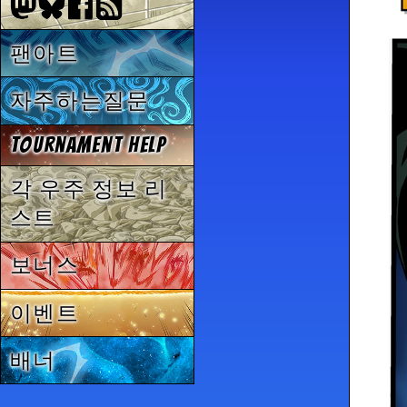
팬아트
자주하는질문
Tournament Help
각 우주 정보 리
스트
보너스
이벤트
배너