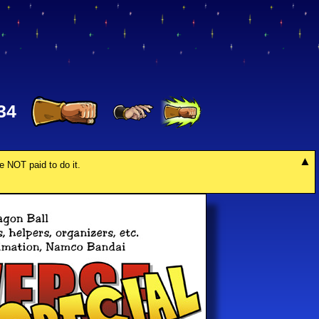
34
re NOT paid to do it.