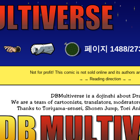
페이지 1488/27
Not for profit! This comic is not sold online and its authors a
→ → Reading direction → →