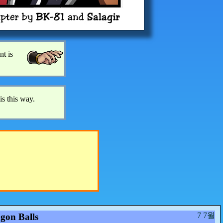
nt is
is this way.
7 7월
gon Balls