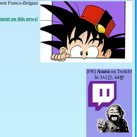
best Franco-Belgian
ent on this news!
[FR]
Asura
on Twitch!
In 3시간, 44분