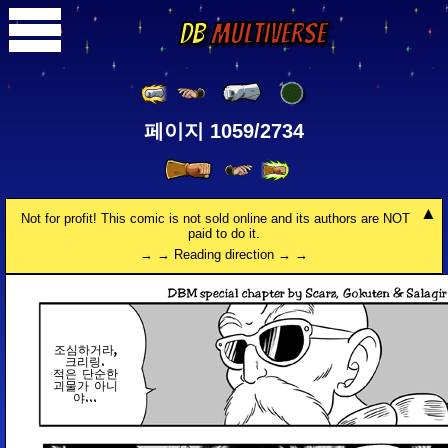
DB
Multiverse
페이지 1059/2734
Not for profit! This comic is not sold online and its authors are NOT
paid to do it.
→ → Reading direction → →
조심하거라,
크리링.
적은 단순한
괴물가 아니
야...