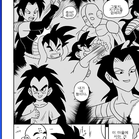
그렇지,
지구인을
죽여!
없애라!
죽여!
내가
네
형이다.
이 마을에
사는 거