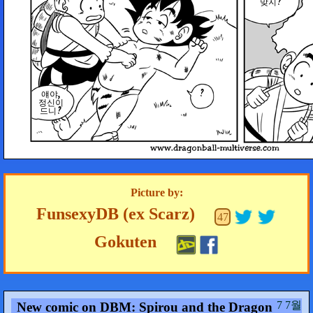
맞지?
?
얘야,
정신이
드니?
Picture by:
FunsexyDB (ex Scarz)
47
Gokuten
7 7월
New comic on DBM: Spirou and the Dragon