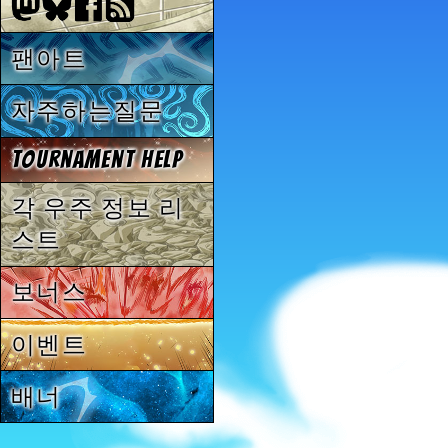
팬아트
자주하는질문
Tournament Help
각 우주 정보 리
스트
보너스
이벤트
배너