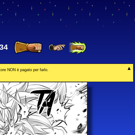
34
tore NON è pagato per farlo.