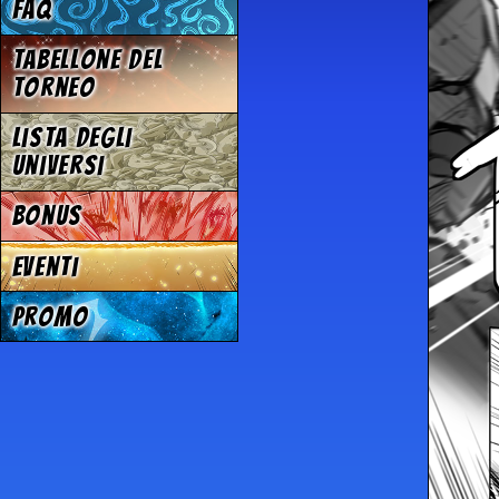
FAQ
Tabellone del
Torneo
Lista degli
Universi
Bonus
Eventi
Promo