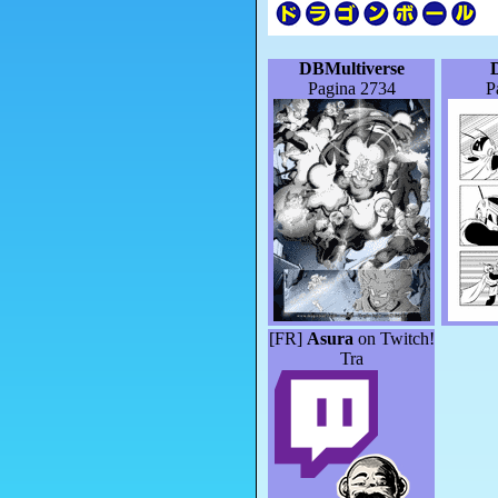
DBMultiverse
Pagina 2734
P
[FR]
Asura
on Twitch!
Tra