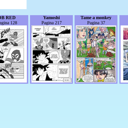
DB RED
Yamoshi
Tame a monkey
agina 128
Pagina 217
Pagina 37