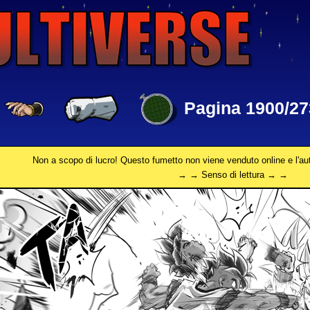
Pagina 1900/27
Non a scopo di lucro! Questo fumetto non viene venduto online e l'au
→ → Senso di lettura → →