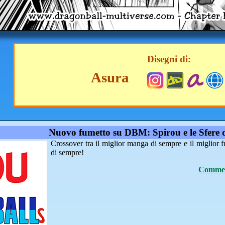
Disegni di:
Asura
Nuovo fumetto su DBM: Spirou e le Sfere 
Crossover tra il miglior manga di sempre e il miglior 
di sempre!
Comment