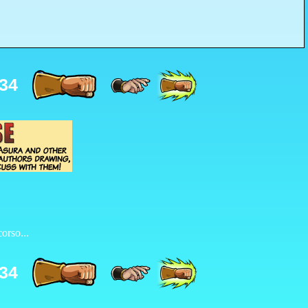
34
orso...
34