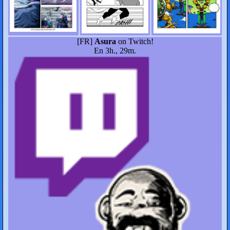
[FR]
Asura
on Twitch!
En 3h., 29m.