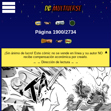
DB
Multiverse
Página 1900/2734
¡Sin ánimo de lucro! Este cómic no se vende en línea y su autor NO
recibe compensación económica por crearlo.
→ → Dirección de lectura → →