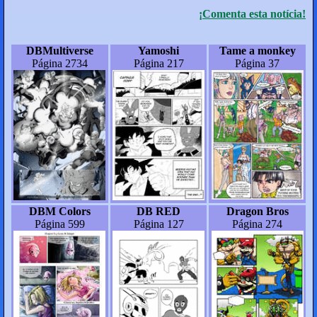
¡Comenta esta notícia!
DBMultiverse
Yamoshi
Tame a monkey
Página 2734
Página 217
Página 37
DBM Colors
DB RED
Dragon Bros
Página 599
Página 127
Página 274